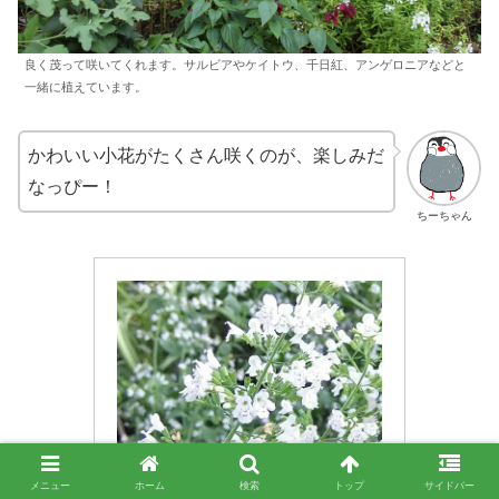
良く茂って咲いてくれます。サルビアやケイトウ、千日紅、アンゲロニアなどと
一緒に植えています。
かわいい小花がたくさん咲くのが、楽しみだ
なっぴー！
ちーちゃん
メニュー
ホーム
検索
トップ
サイドバー