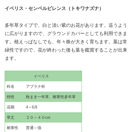
イベリス・センペルビレンス（トキワナズナ）
多年草タイプで、白と淡い紫のお花があります。這うよう
に広がりますので、グラウンドカバーとしても利用できま
す。植えっぱなしでも、年々株が大きく育ちます。葉は常
緑性ですので、花が終わった後も葉を鑑賞することが出来
ます。
イベリス
科名 アブラナ科
特性 秋まき一年草、耐寒性多年草
花期 4～6月
草丈 ２０～４０cm
耐寒性 普通～強