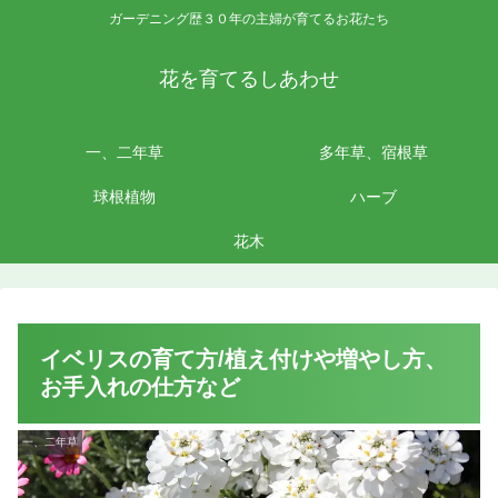
ガーデニング歴３０年の主婦が育てるお花たち
花を育てるしあわせ
一、二年草
多年草、宿根草
球根植物
ハーブ
花木
イベリスの育て方/植え付けや増やし方、
お手入れの仕方など
一、二年草