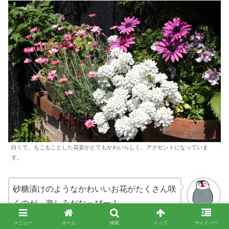
白くて、もこもことした花姿がとてもかわいらしく、アクセントになっていま
す。
砂糖漬けのようなかわいいお花がたくさん咲
くのが、楽しみだなっぴー！
ちーちゃん
メニュー
ホーム
検索
トップ
サイドバー