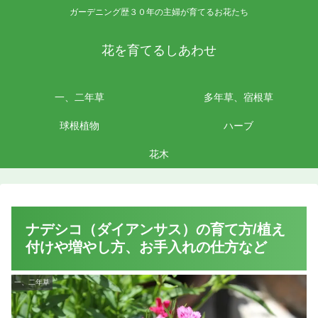
ガーデニング歴３０年の主婦が育てるお花たち
花を育てるしあわせ
一、二年草
多年草、宿根草
球根植物
ハーブ
花木
ナデシコ（ダイアンサス）の育て方/植え
付けや増やし方、お手入れの仕方など
一、二年草