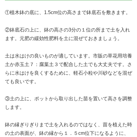
①植木鉢の底に、1.5cm位の高さまで鉢底石を敷きます。
②鉢底石の上に、鉢の高さの3分の１位の所まで土を入れ
ます。元肥の緩効性肥料を土に混ぜておきましょう。
土は水はけの良いものが適しています。市販の草花用培養
土か赤玉土７：腐葉土３で配合した土でも大丈夫です。さ
らに水はけを良くするために、軽石小粒や川砂などを混ぜ
ても良いです。
③土の上に、ポットから取り出した苗を置いて高さを調整
します。
鉢の縁ぎりぎりまで土を入れるのではなく、苗を植えた時
の土の表面が、鉢の縁から１．５cm位下になるように、