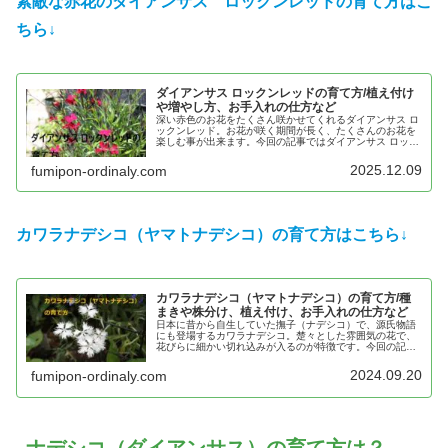
素敵な赤花のダイアンサス ロックンレッドの育て方はこ
ちら↓
ダイアンサス ロックンレッドの育て方/植え付け
や増やし方、お手入れの仕方など
深い赤色のお花をたくさん咲かせてくれるダイアンサス ロ
ックンレッド。お花が咲く期間が長く、たくさんのお花を
楽しむ事が出来ます。今回の記事ではダイアンサス ロック
ンレッドの植え付けや増やし方、お手入れの仕方などにつ
いてご紹介します。ダイアンサ…
2025.12.09
fumipon-ordinaly.com
カワラナデシコ（ヤマトナデシコ）の育て方はこちら↓
カワラナデシコ（ヤマトナデシコ）の育て方/種
まきや株分け、植え付け、お手入れの仕方など
日本に昔から自生していた撫子（ナデシコ）で、源氏物語
にも登場するカワラナデシコ。楚々とした雰囲気の花で、
花びらに細かい切れ込みが入るのが特徴です。今回の記事
では、カワラナデシコの育て方や、増やし方、植え付け方
などについてご紹介します。カワラナデシコはどんな花で
2024.09.20
fumipon-ordinaly.com
しょう？