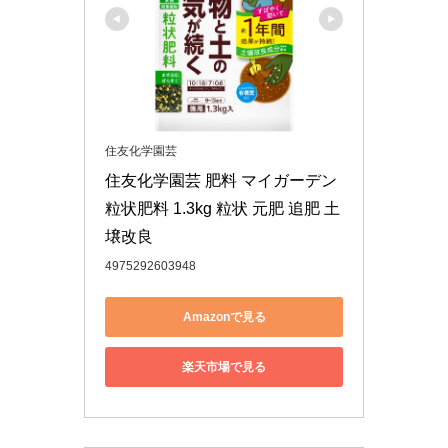
住友化学園芸
住友化学園芸 肥料 マイガーデン
粒状肥料 1.3kg 粒状 元肥 追肥 土
壌改良
4975292603948
Amazonで見る
楽天市場で見る