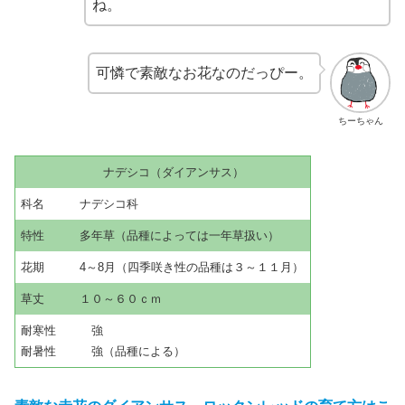
ね。
可憐で素敵なお花なのだっぴー。
ちーちゃん
ナデシコ（ダイアンサス）
科名 ナデシコ科
特性 多年草（品種によっては一年草扱い）
花期 4～8月（四季咲き性の品種は３～１１月）
草丈 １０～６０ｃｍ
耐寒性 強
耐暑性 強（品種による）