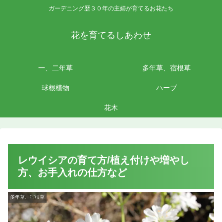
ガーデニング歴３０年の主婦が育てるお花たち
花を育てるしあわせ
一、二年草
多年草、宿根草
球根植物
ハーブ
花木
レウイシアの育て方/植え付けや増やし
方、お手入れの仕方など
多年草、宿根草