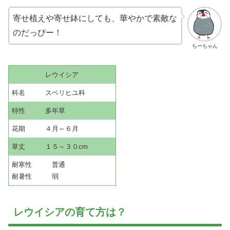
寄せ植えや寄せ鉢にしても、華やかで素敵な
のだっぴー！
ちーちゃん
レウイシア
科名 スベリヒユ科
特性 多年草
花期 ４月～６月
草丈 １５～３０cm
耐寒性 普通
耐暑性 弱
レウイシアの育て方は？