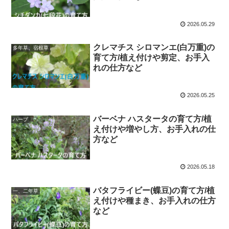
2026.05.29
クレマチス シロマンエ(白万重)の
多年草、宿根草
育て方/植え付けや剪定、お手入
れの仕方など
2026.05.25
バーベナ ハスタータの育て方/植
ハーブ
え付けや増やし方、お手入れの仕
方など
2026.05.18
バタフライビー(蝶豆)の育て方/植
一、二年草
え付けや種まき、お手入れの仕方
など