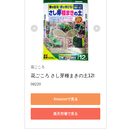
花ごころ
花ごころ さし芽種まきの土12l
08220
Amazonで見る
楽天市場で見る