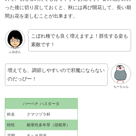
った後に切り戻しておくと、秋には再び開花して、長い期
間お花を楽しむことが出来ます。
こぼれ種でも良く増えますよ！群生する姿も
素敵です！
ふみぽん
増えても、調節しやすいので邪魔にならない
のだっぴー！
ちーちゃん
バーベナ ハスタータ
科名 クマツヅラ科
特性 耐寒性多年草（宿根草）
花期 ６～９月頃