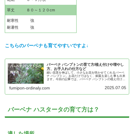
草丈 ８０～１２０cm
耐寒性 強
耐暑性 強
こちらの
バーベナ
も
育てやすいですよ↓
バーベナ バンプトンの育て方/植え付けや増やし
方、お手入れの仕方など
細い花茎を伸ばして、小さなお花を咲かせてくれるバーベ
ナ バンプトン。お花だけではなく、銅葉を楽しむ事も出来
ます。今回の記事では、バーベナ バンプトンの植え付けや
増やし方、お手入れの仕方などについてご紹介します。バ
ーベナ バンプトンはどんな花…
2025.07.05
fumipon-ordinaly.com
バーベナ ハスタータの育て方は？
適した場所