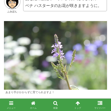
ベナ ハスタータのお花が咲きますように。
ふみぽん
あまり手がかからずに育てられますよ！
かわいいお花がたくさん咲くのが、楽しみだ
メニュー
ホーム
検索
トップ
サイドバー