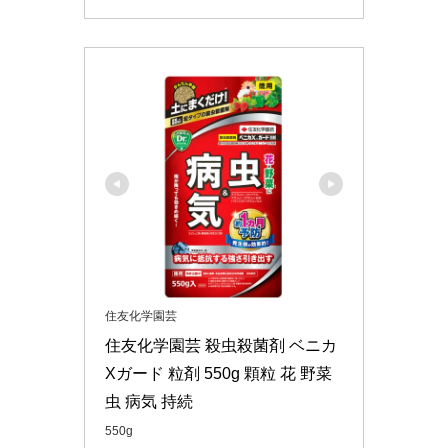
住友化学園芸
住友化学園芸 殺虫殺菌剤 ベニカ
Xガード 粒剤 550g 顆粒 花 野菜 
虫 病気 持続
550g