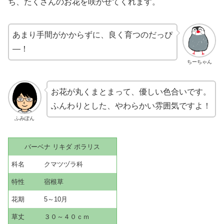
ち、たくさんのお花を咲かせてくれます。
あまり手間がかからずに、良く育つのだっぴ
―！
ちーちゃん
お花が丸くまとまって、優しい色合いです。
ふんわりとした、やわらかい雰囲気ですよ！
ふみぽん
バーベナ リキダ ポラリス
科名 クマツヅラ科
特性 宿根草
花期 5～10月
草丈 ３０～４０ｃｍ