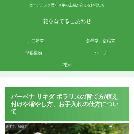
ガーデニング歴３０年の主婦が育てるお花たち
花を育てるしあわせ
一、二年草
多年草、宿根草
球根植物
ハーブ
花木
バーベナ リキダ ポラリスの育て方/植え
付けや増やし方、お手入れの仕方につい
て
多年草、宿根草