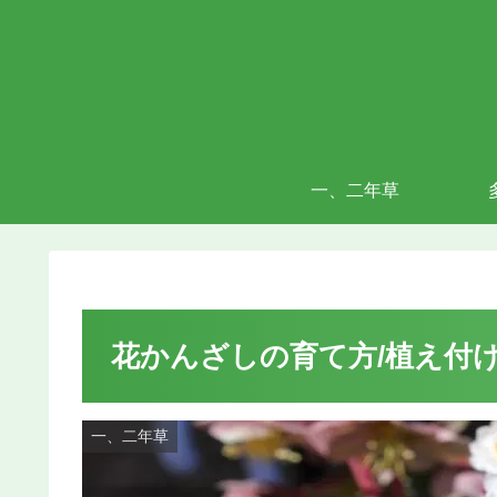
一、二年草
花かんざしの育て方/植え付
一、二年草