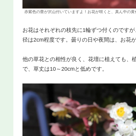
赤紫色の蕾が沢山付いていますよ！お花が咲くと、真ん中の黄
お花はそれぞれの枝先に1輪ずつ付くのです
径は2cm程度です。曇りの日や夜間は、お花
他の草花との相性が良く、花壇に植えても、
で、草丈は10～20cmと低めです。