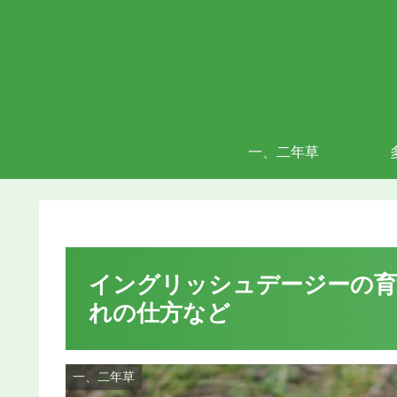
一、二年草
イングリッシュデージーの育
れの仕方など
一、二年草