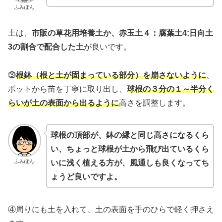
ふみぽん
土は、
市販の草花用培養土か、赤玉土４：腐葉土4:日向土
3の割合で配合した土
が良いです。
⓷
根鉢（根と土が固まっている部分）を崩さないように
、
ポットから苗を丁寧に取り出し、
球根の３分の１～半分く
らいが土の表面から出るように
高さを調整します。
球根の頂部が、鉢の縁と同じ高さになるくら
い、ちょっと球根が土から飛び出ているくら
ふみぽん
いに浅く植える方が、風通しも良くなってち
ょうど良いです
よ
。
④周りにも土を入れて、土の表面を手のひらで軽く押さえ