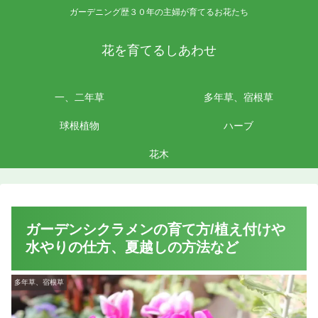
ガーデニング歴３０年の主婦が育てるお花たち
花を育てるしあわせ
一、二年草
多年草、宿根草
球根植物
ハーブ
花木
ガーデンシクラメンの育て方/植え付けや
水やりの仕方、夏越しの方法など
多年草、宿根草