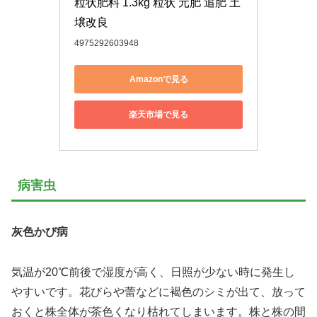
粒状肥料 1.3kg 粒状 元肥 追肥 土
壌改良
4975292603948
Amazonで見る
楽天市場で見る
病害虫
灰色かび病
気温が20℃前後で湿度が高く、日照が少ない時に発生し
やすいです。花びらや蕾などに褐色のシミが出て、放って
おくと株全体が茶色くなり枯れてしまいます。株と株の間