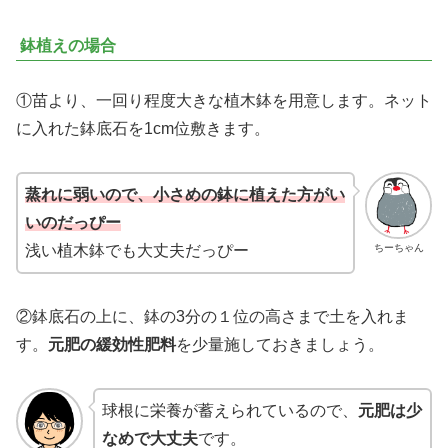
鉢植えの場合
①苗より、一回り程度大きな植木鉢を用意します。ネット
に入れた鉢底石を1cm位敷きます。
蒸れに弱いので、小さめの鉢に植えた方がい
いのだっぴー
浅い植木鉢でも大丈夫だっぴー
ちーちゃん
②鉢底石の上に、鉢の3分の１位の高さまで土を入れま
す。
元肥の緩効性肥料
を少量施しておきましょう。
球根に栄養が蓄えられているので、
元肥は少
なめで大丈夫
です。