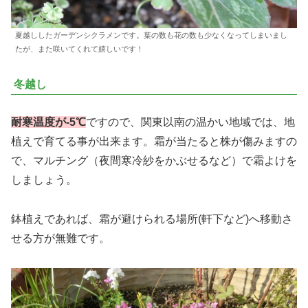
夏越ししたガーデンシクラメンです。葉の数も花の数も少なくなってしまいまし
たが、また咲いてくれて嬉しいです！
冬越し
耐寒温度が-5℃
ですので、関東以南の温かい地域では、地
植えで育てる事が出来ます。霜が当たると株が傷みますの
で、マルチング（夜間寒冷紗をかぶせるなど）で霜よけを
しましょう。
鉢植えであれば、霜が避けられる場所(軒下など)へ移動さ
せる方が無難です。