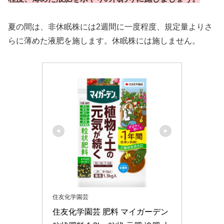
夏の間は、非休眠株には2週間に一度程度、規定量よりさ
らに薄めた液肥を施します。休眠株には施しません。
住友化学園芸
住友化学園芸 肥料 マイガーデン