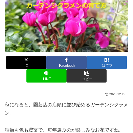
X
Facebook
はてブ
LINE
コピー
2025.12.19
秋になると、園芸店の店頭に並び始めるガーデンシクラメ
ン。
種類も色も豊富で、毎年選ぶのが楽しみなお花ですね。